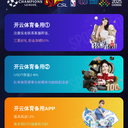
开云集团_开云集
新闻中心
团(中国)
企业简介
公司新闻
加工设备
行业要闻
资质荣誉