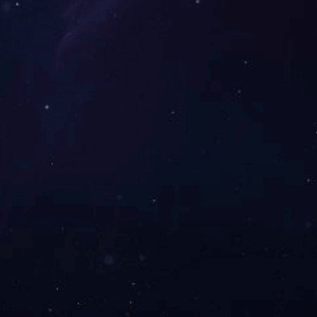
新闻中心
产品与服务
生产能力
公司新闻
卷板开云集团_开云
大型卷板机
行业要闻
集团(中国)
大型剪板机
数控折弯机
大型折弯机
折弯开云集团_开云
型材弯曲机
集团(中国)
剪板开云集团_开云
集团(中国)
液压开云集团_开云
集团(中国)
江苏银利数控机床有限
型材弯曲机
校平开云集团_开云
销