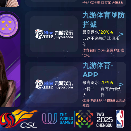
您的位置：
首页
>>
新闻中心
>>
公司新闻
集团添购16米加工中心已验货
购16米加工中心已验货，择日运抵东海集团
2020-05-28
2020-05-28