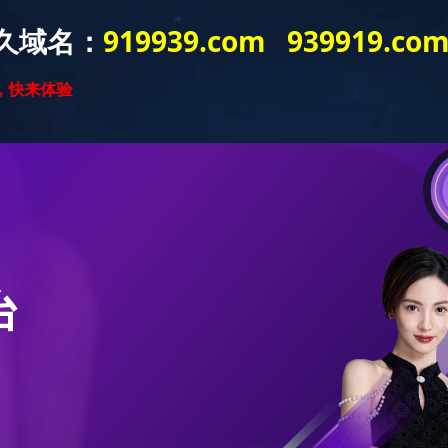
首页
开云集团_开
新闻中心
云集团(中国)