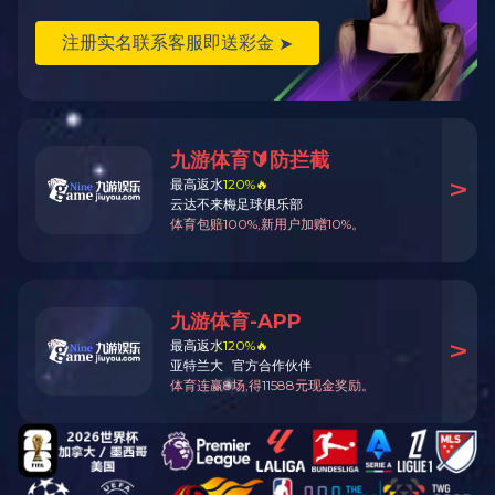
江苏省海安县李堡镇镇南西路118号