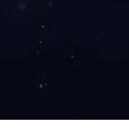
开云集团_开云集
新闻中心
团(中国)
企业简介
公司新闻
加工设备
行业要闻
资质荣誉