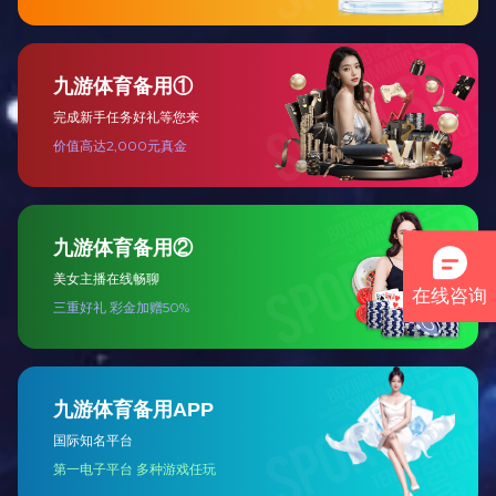
性能特点：
本机器适用于可塑
砂轮成型、冷挤金
本机器具有独立
操作方式。
本机器的工作压
两种工艺方式，定
在线咨询
技术参数：
参数名
单
称
位