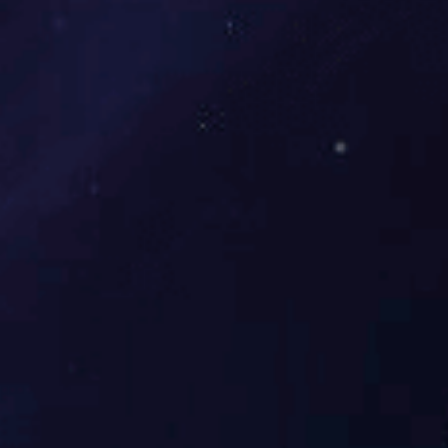
速度
工作
Mm/s
回程
Mm/s
液压
顶出
Mm/s
垫行
程速
度
退回
Mm/s
工作
左右
Mm
台有
效尺
寸
前后
Mm