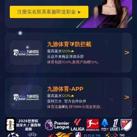
其它产品系列
开云集团_开云集团(中国)
传真：0513-88281009
江苏省海安县李堡镇镇南西路118号