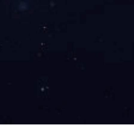
开云集团_开云集
新闻中心
团(中国)
企业简介
公司新闻
加工设备
行业要闻
资质荣誉
云(中国)官方
|
开云app登录入口
|
世界杯官方认证平台_世界杯（中国）
|
开云手机we