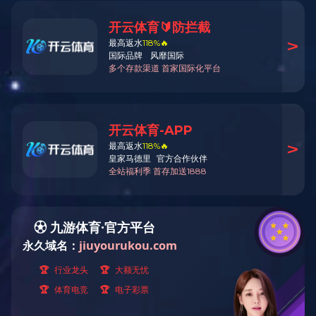
产品与服务
大型上辊万能式卷板
卷板开云集团_开云集团(中国)
数控折弯机
折弯开云集团_开云集团(中国)
剪板开云集团_开云集团(中国)
液压开云集团_开云集团(中国)
型材弯曲机
校平开云集团_开云集团(中国)