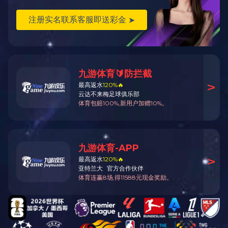
其它产品系列
开云集团_开云集团(中国)
传真：0513-88281009
江苏省海安县李堡镇镇南西路118号